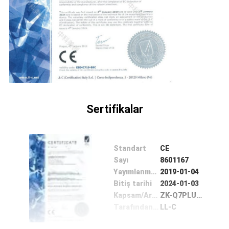
SITE
HARITASI
PRIVACY
POLICY
Sertifikalar
Standart
CE
Sayı
8601167
Yayımlanma tarihi
2019-01-04
Bitiş tarihi
2024-01-03
Kapsam/Aralık
ZK-Q7PLUS, ZK-Q8
Tarafından verilen
LL-C