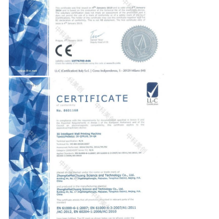
KONTROL
BIZIMLE
ILETIŞIME
GEÇIN
HABERLER
VAKALAR
BIR
TEKLIF
ISTEĞI